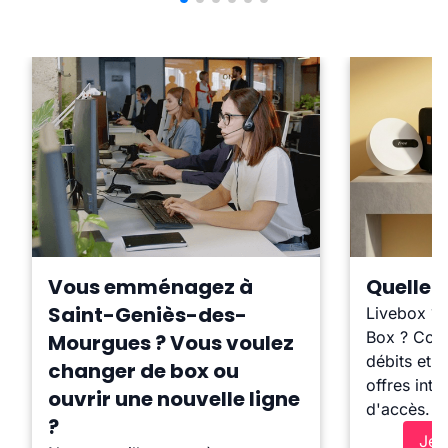
Vous emménagez à
Quelle b
Saint-Geniès-des-
Livebox ?
Box ? Comp
Mourgues ? Vous voulez
débits et l
changer de box ou
offres inte
ouvrir une nouvelle ligne
d'accès.
?
Je 