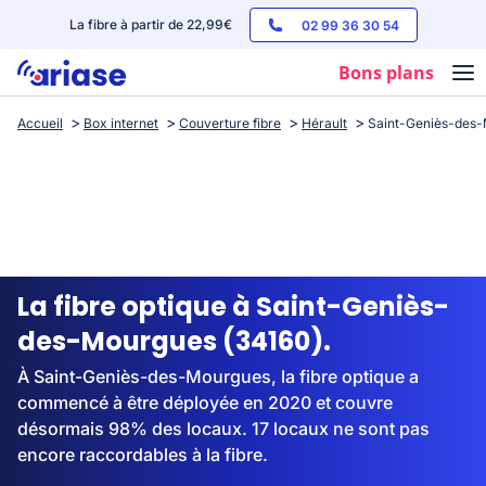
La fibre à partir de 22,99€
02 99 36 30 54
Bons plans
Accueil
Box internet
Couverture fibre
Hérault
Saint-Geniès-des
Box internet
Forfaits mobile
Téléphones
Streaming
La fibre optique à Saint-Geniès-
des-Mourgues (34160).
À Saint-Geniès-des-Mourgues, la fibre optique a
commencé à être déployée en 2020 et couvre
désormais 98% des locaux. 17 locaux ne sont pas
encore raccordables à la fibre.