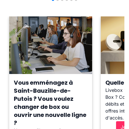
Vous emménagez à
Quelle b
Saint-Bauzille-de-
Livebox ?
Box ? Comp
Putois ? Vous voulez
débits et l
changer de box ou
offres inte
ouvrir une nouvelle ligne
d'accès.
?
Je 