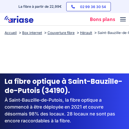
La fibre à partir de 22,99€
02 99 36 30 54
Bons plans
Accueil
Box internet
Couverture fibre
Hérault
Saint-Bauzille-de-
Box internet
Forfaits mobile
Téléphones
Streaming
La fibre optique à Saint-Bauzille-
de-Putois (34190).
À Saint-Bauzille-de-Putois, la fibre optique a
commencé à être déployée en 2021 et couvre
désormais 98% des locaux. 28 locaux ne sont pas
encore raccordables à la fibre.