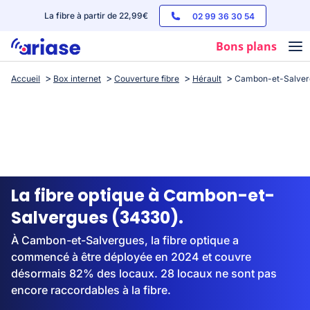
La fibre à partir de 22,99€
02 99 36 30 54
Bons plans
Accueil
Box internet
Couverture fibre
Hérault
Cambon-et-Salver
Box internet
Forfaits mobile
Téléphones
Streaming
La fibre optique à Cambon-et-
Salvergues (34330).
À Cambon-et-Salvergues, la fibre optique a
commencé à être déployée en 2024 et couvre
désormais 82% des locaux. 28 locaux ne sont pas
encore raccordables à la fibre.