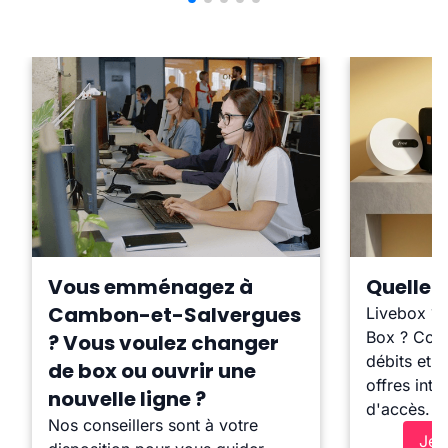
Vous emménagez à
Quelle b
Cambon-et-Salvergues
Livebox ?
Box ? Comp
? Vous voulez changer
débits et l
de box ou ouvrir une
offres inte
nouvelle ligne ?
d'accès.
Nos conseillers sont à votre
Je 