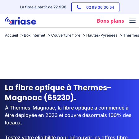
La fibre à partir de 22,99€
02 99 36 30 54
Bons plans
Accueil
Box internet
Couverture fibre
Hautes-Pyrénées
Therme
Box internet
Forfaits mobile
Téléphones
Streaming
La fibre optique à Thermes-
Magnoac (65230).
À Thermes-Magnoac, la fibre optique a commencé à
être déployée en 2023 et couvre désormais 100% des
locaux.
Testez votre éligibilité pour découvrir les offres fibre