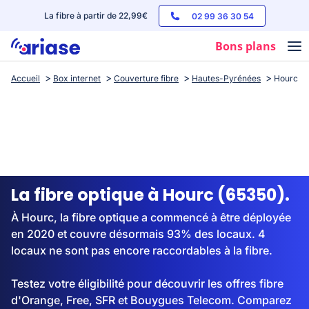
La fibre à partir de 22,99€
02 99 36 30 54
Bons plans
Accueil
Box internet
Couverture fibre
Hautes-Pyrénées
Hourc
Box internet
Forfaits mobile
Téléphones
Streaming
La fibre optique à Hourc (65350).
À Hourc, la fibre optique a commencé à être déployée
en 2020 et couvre désormais 93% des locaux. 4
locaux ne sont pas encore raccordables à la fibre.
Testez votre éligibilité pour découvrir les offres fibre
d'Orange, Free, SFR et Bouygues Telecom. Comparez