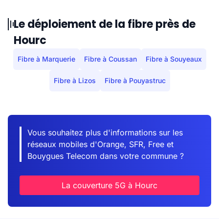
Le déploiement de la fibre près de
Hourc
Fibre à Marquerie
Fibre à Coussan
Fibre à Souyeaux
Fibre à Lizos
Fibre à Pouyastruc
Vous souhaitez plus d'informations sur les
réseaux mobiles d'Orange, SFR, Free et
Bouygues Telecom dans votre commune ?
La couverture 5G à Hourc