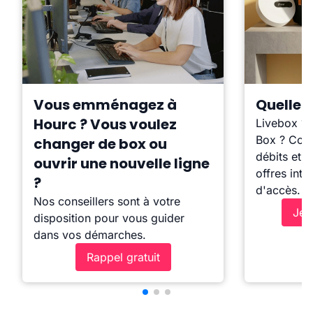
Vous emménagez à
Quelle b
Hourc ? Vous voulez
Livebox ?
Box ? Comp
changer de box ou
débits et l
ouvrir une nouvelle ligne
offres inte
?
d'accès.
Nos conseillers sont à votre
Je 
disposition pour vous guider
dans vos démarches.
Rappel gratuit