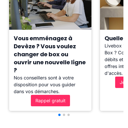
Vous emménagez à
Quelle b
Devèze ? Vous voulez
Livebox ?
Box ? Comp
changer de box ou
débits et l
ouvrir une nouvelle ligne
offres inte
?
d'accès.
Nos conseillers sont à votre
Je 
disposition pour vous guider
dans vos démarches.
Rappel gratuit