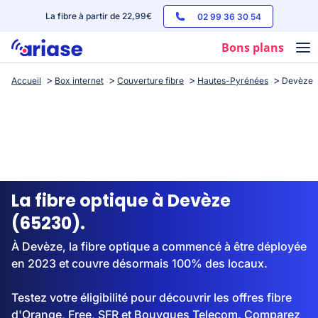
La fibre à partir de 22,99€
02 99 36 30 54
Bons plans
Accueil
Box internet
Couverture fibre
Hautes-Pyrénées
Devèze
Box internet
Forfaits mobile
Téléphones
Streaming
La fibre optique à Devèze
(65230).
À Devèze, la fibre optique a commencé à être déployée
en 2023 et couvre désormais 100% des locaux.
Testez votre éligibilité pour découvrir les offres fibre
d'Orange, Free, SFR et Bouygues Telecom. Comparez