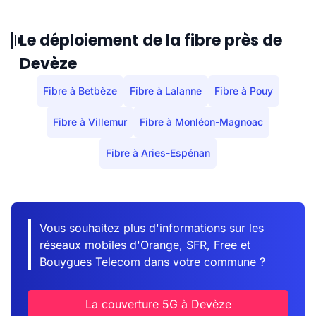
Le déploiement de la fibre près de
Devèze
Fibre à Betbèze
Fibre à Lalanne
Fibre à Pouy
Fibre à Villemur
Fibre à Monléon-Magnoac
Fibre à Aries-Espénan
Vous souhaitez plus d'informations sur les
réseaux mobiles d'Orange, SFR, Free et
Bouygues Telecom dans votre commune ?
La couverture 5G à Devèze