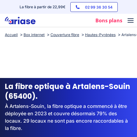
La fibre à partir de 22,99€
02 99 36 30 54
Bons plans
Accueil
Box internet
Couverture fibre
Hautes-Pyrénées
Artalens
Box internet
Forfaits mobile
Téléphones
Streaming
La fibre optique à Artalens-Souin
(65400).
À Artalens-Souin, la fibre optique a commencé à être
déployée en 2023 et couvre désormais 79% des
locaux. 29 locaux ne sont pas encore raccordables à
la fibre.