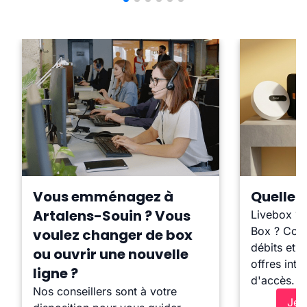
Vous emménagez à
Quelle b
Artalens-Souin ? Vous
Livebox ?
Box ? Comp
voulez changer de box
débits et l
ou ouvrir une nouvelle
offres inte
ligne ?
d'accès.
Nos conseillers sont à votre
Je 