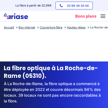
La fibre à partir de 22,99€
02 99 36 30 54
Bons plans
Accueil
Box internet
Couverture fibre
Hautes-Alpes
La Roche-d
Box internet
Forfaits mobile
Téléphones
Streaming
La fibre optique à La Roche-de-
Rame (05310).
À La Roche-de-Rame, la fibre optique a commencé à
être déployée en 2022 et couvre désormais 94% des
locaux. 39 locaux ne sont pas encore raccordables à
la fibre.