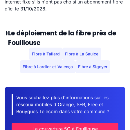
internet fixe s’ils n'ont pas choisi un abonnement fibre
d’ici le 31/10/2028.
Le déploiement de la fibre près de
Fouillouse
Fibre à Tallard
Fibre à La Saulce
Fibre à Lardier-et-Valença
Fibre à Sigoyer
Vous souhaitez plus d'informations sur les
réseaux mobiles d'Orange, SFR, Free et
Bouygues Telecom dans votre commune ?
La couverture 5G à Fouillouse