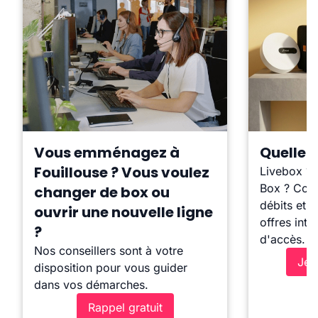
Vous emménagez à
Quelle b
Fouillouse ? Vous voulez
Livebox ?
Box ? Comp
changer de box ou
débits et l
ouvrir une nouvelle ligne
offres inte
?
d'accès.
Nos conseillers sont à votre
Je 
disposition pour vous guider
dans vos démarches.
Rappel gratuit