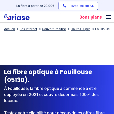
La fibre à partir de 22,99€
02 99 36 30 54
Bons plans
Accueil
Box internet
Couverture fibre
Hautes-Alpes
Fouillouse
Box internet
Forfaits mobile
Téléphones
Streaming
La fibre optique à Fouillouse
(05130).
À Fouillouse, la fibre optique a commencé à être
déployée en 2021 et couvre désormais 100% des
locaux.
Testez votre éligibilité pour découvrir les offres fibre