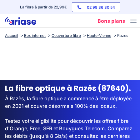
La fibre à partir de 22,99€
02 99 36 30 54
Bons plans
Accueil
Box internet
Couverture fibre
Haute-Vienne
Razès
Box internet
Forfaits mobile
Téléphones
Streaming
La fibre optique à Razès (87640).
À Razès, la fibre optique a commencé à être déployée
en 2021 et couvre désormais 100% des locaux.
Testez votre éligibilité pour découvrir les offres fibre
d'Orange, Free, SFR et Bouygues Telecom. Comparez
les débits (jusqu'à 8 Gb/s) et consultez les dernières