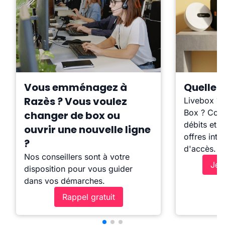
Vous emménagez à
Quelle b
Razès ? Vous voulez
Livebox ?
Box ? Comp
changer de box ou
débits et l
ouvrir une nouvelle ligne
offres inte
?
d'accès.
Nos conseillers sont à votre
Je 
disposition pour vous guider
dans vos démarches.
Rappel gratuit