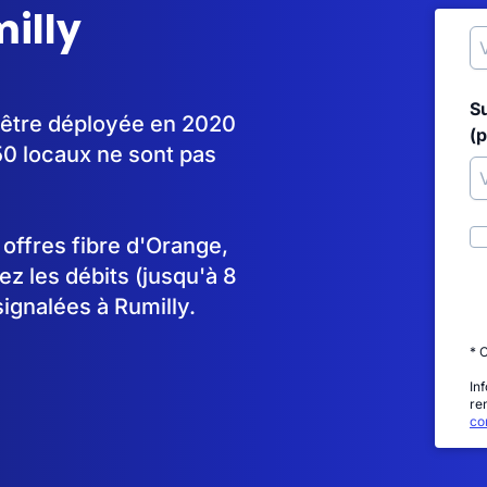
milly
S
à être déployée en 2020
(p
0 locaux ne sont pas
s offres fibre d'Orange,
 les débits (jusqu'à 8
ignalées à Rumilly.
* 
In
re
con