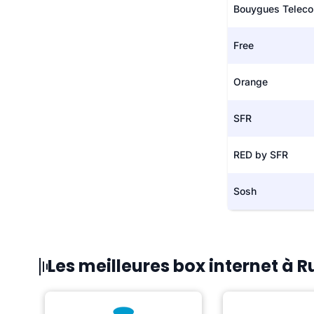
Bouygues Telec
Free
Orange
SFR
RED by SFR
Sosh
Les meilleures box internet à R