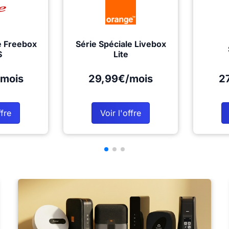
e Freebox
Série Spéciale Livebox
S
Lite
mois
29,99€/mois
2
ffre
Voir l'offre