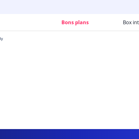
Bons plans
Box in
ly