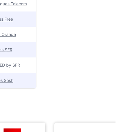
uygues Telecom
res Free
es Orange
res SFR
 RED by SFR
res Sosh