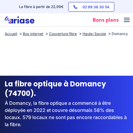
La fibre à partir de 22,99€
02 99 36 30 54
Bons plans
Accueil
Box internet
Couverture fibre
Haute-Savoie
Domancy
Box internet
Forfaits mobile
Téléphones
Streaming
La fibre optique à Domancy
(74700).
À Domancy, la fibre optique a commencé à être
déployée en 2022 et couvre désormais 58% des
locaux. 579 locaux ne sont pas encore raccordables à
la fibre.