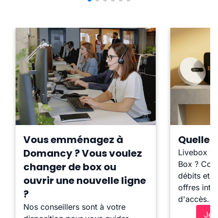
Vous emménagez à
Quelle b
Domancy ? Vous voulez
Livebox ?
Box ? Comp
changer de box ou
débits et l
ouvrir une nouvelle ligne
offres inte
?
d'accès.
Nos conseillers sont à votre
Je 