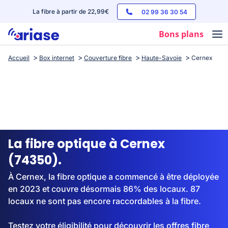
La fibre à partir de 22,99€
02 99 36 30 54
Bons plans
Accueil
Box internet
Couverture fibre
Haute-Savoie
Cernex
Box internet
Forfaits mobile
Téléphones
Streaming
La fibre optique à Cernex
(74350).
À Cernex, la fibre optique a commencé à être déployée
en 2023 et couvre désormais 86% des locaux. 87
locaux ne sont pas encore raccordables à la fibre.
Testez votre éligibilité pour découvrir les offres fibre