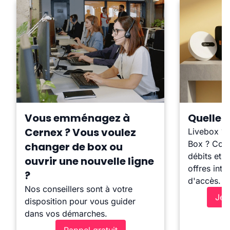
Vous emménagez à
Quelle b
Cernex ? Vous voulez
Livebox ?
Box ? Comp
changer de box ou
débits et l
ouvrir une nouvelle ligne
offres inte
?
d'accès.
Nos conseillers sont à votre
Je 
disposition pour vous guider
dans vos démarches.