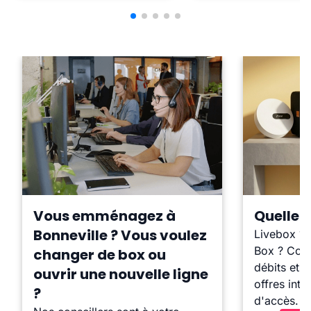
Vous emménagez à
Quelle b
Bonneville ? Vous voulez
Livebox ?
Box ? Comp
changer de box ou
débits et l
ouvrir une nouvelle ligne
offres inte
?
d'accès.