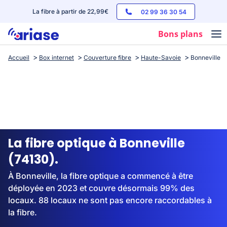
La fibre à partir de 22,99€
02 99 36 30 54
Bons plans
Accueil
Box internet
Couverture fibre
Haute-Savoie
Bonneville
Box internet
Forfaits mobile
Téléphones
Streaming
La fibre optique à Bonneville
(74130).
À Bonneville, la fibre optique a commencé à être
déployée en 2023 et couvre désormais 99% des
locaux. 88 locaux ne sont pas encore raccordables à
la fibre.