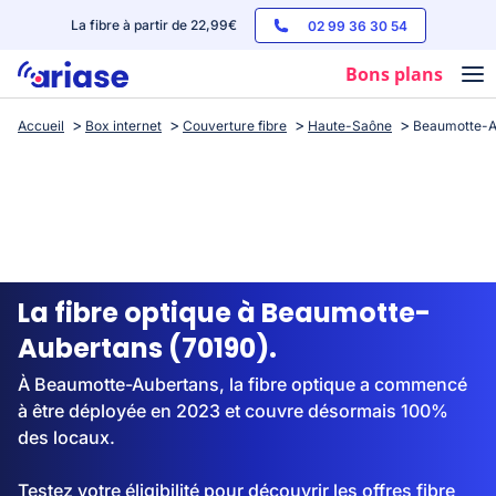
La fibre à partir de 22,99€
02 99 36 30 54
Bons plans
Accueil
Box internet
Couverture fibre
Haute-Saône
Beaumotte-A
Box internet
Forfaits mobile
Téléphones
Streaming
La fibre optique à Beaumotte-
Aubertans (70190).
À Beaumotte-Aubertans, la fibre optique a commencé
à être déployée en 2023 et couvre désormais 100%
des locaux.
Testez votre éligibilité pour découvrir les offres fibre