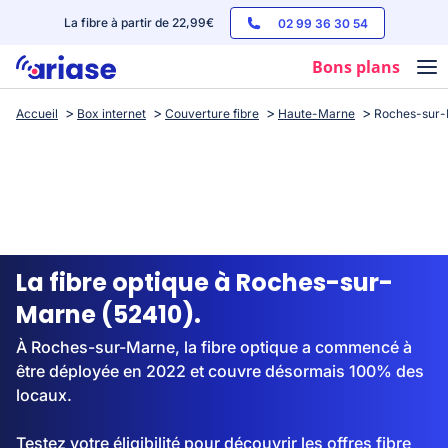
La fibre à partir de 22,99€
02 99 36 30 54
Bons plans
Accueil
Box internet
Couverture fibre
Haute-Marne
Roches-sur
Box internet
Forfaits mobile
Téléphones
Streaming
La fibre optique à Roches-sur-
Marne (52410).
À Roches-sur-Marne, la fibre optique a commencé à
être déployée en 2022 et couvre désormais 100% des
locaux.
Testez votre éligibilité pour découvrir les offres fibre