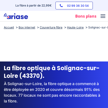
La fibre à partir de 22,99€
02 99 36 30 54
Bons plans
Accueil
Box internet
Couverture fibre
Haute-Loire
Solignac-sur-
Box internet
Forfaits mobile
Téléphones
Streaming
La fibre optique à Solignac-sur-
Loire (43370).
À Solignac-sur-Loire, la fibre optique a commencé à
être déployée en 2020 et couvre désormais 91% des
locaux. 77 locaux ne sont pas encore raccordables à
la fibre.