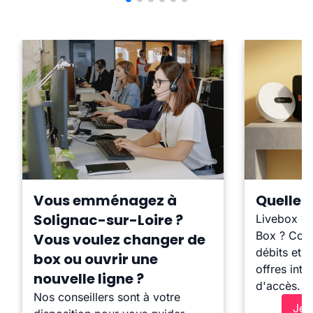
Vous emménagez à
Quelle b
Solignac-sur-Loire ?
Livebox ?
Box ? Comp
Vous voulez changer de
débits et l
box ou ouvrir une
offres inte
nouvelle ligne ?
d'accès.
Nos conseillers sont à votre
Je 