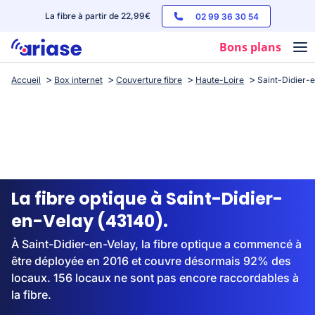
La fibre à partir de 22,99€
02 99 36 30 54
Bons plans
Accueil
Box internet
Couverture fibre
Haute-Loire
Saint-Didier-
Box internet
Forfaits mobile
Téléphones
Streaming
La fibre optique à Saint-Didier-
en-Velay (43140).
À Saint-Didier-en-Velay, la fibre optique a commencé à
être déployée en 2016 et couvre désormais 92% des
locaux. 156 locaux ne sont pas encore raccordables à
la fibre.