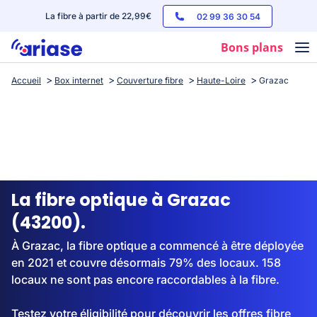
La fibre à partir de 22,99€
02 99 36 30 54
Bons plans
Accueil
Box internet
Couverture fibre
Haute-Loire
Grazac
Box internet
Forfaits mobile
Téléphones
Streaming
La fibre optique à Grazac
(43200).
À Grazac, la fibre optique a commencé à être déployée
en 2021 et couvre désormais 79% des locaux. 158
locaux ne sont pas encore raccordables à la fibre.
Testez votre éligibilité pour découvrir les offres fibre