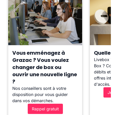
Vous emménagez à
Quelle b
Grazac ? Vous voulez
Livebox ?
Box ? Comp
changer de box ou
débits et l
ouvrir une nouvelle ligne
offres inte
?
d'accès.
Nos conseillers sont à votre
Je 
disposition pour vous guider
dans vos démarches.
Rappel gratuit