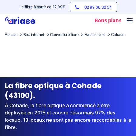
La fibre à partir de 22,99€
02 99 36 30 54
Bons plans
Accueil
Box internet
Couverture fibre
Haute-Loire
Cohade
Box internet
Forfaits mobile
Téléphones
Streaming
La fibre optique à Cohade
(43100).
À Cohade, la fibre optique a commencé à être
déployée en 2015 et couvre désormais 97% des
locaux. 13 locaux ne sont pas encore raccordables à la
fibre.