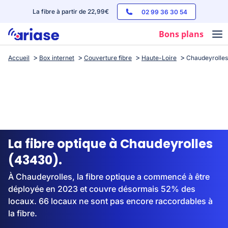
La fibre à partir de 22,99€
02 99 36 30 54
Bons plans
Accueil
Box internet
Couverture fibre
Haute-Loire
Chaudeyrolles
Box internet
Forfaits mobile
Téléphones
Streaming
La fibre optique à Chaudeyrolles
(43430).
À Chaudeyrolles, la fibre optique a commencé à être
déployée en 2023 et couvre désormais 52% des
locaux. 66 locaux ne sont pas encore raccordables à
la fibre.