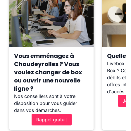
Vous emménagez à
Quelle b
Chaudeyrolles ? Vous
Livebox ?
Box ? Comp
voulez changer de box
débits et l
ou ouvrir une nouvelle
offres inte
ligne ?
d'accès.
Nos conseillers sont à votre
Je 
disposition pour vous guider
dans vos démarches.
Rappel gratuit