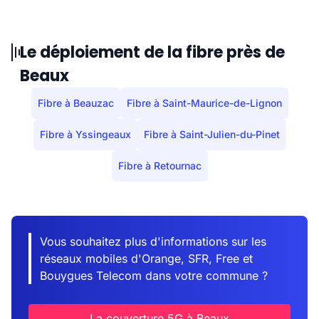
Le déploiement de la fibre près de
Beaux
Fibre à Beauzac
Fibre à Saint-Maurice-de-Lignon
Fibre à Yssingeaux
Fibre à Saint-Julien-du-Pinet
Fibre à Retournac
Vous souhaitez plus d'informations sur les
réseaux mobiles d'Orange, SFR, Free et
Bouygues Telecom dans votre commune ?
La couverture 5G à Beaux