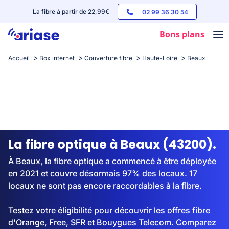
La fibre à partir de 22,99€
02 99 36 30 54
Bons plans
Accueil
Box internet
Couverture fibre
Haute-Loire
Beaux
Box internet
Forfaits mobile
Téléphones
Streaming
La fibre optique à Beaux (43200).
À Beaux, la fibre optique a commencé à être déployée
en 2021 et couvre désormais 97% des locaux. 17
locaux ne sont pas encore raccordables à la fibre.
Testez votre éligibilité pour découvrir les offres fibre
d'Orange, Free, SFR et Bouygues Telecom. Comparez