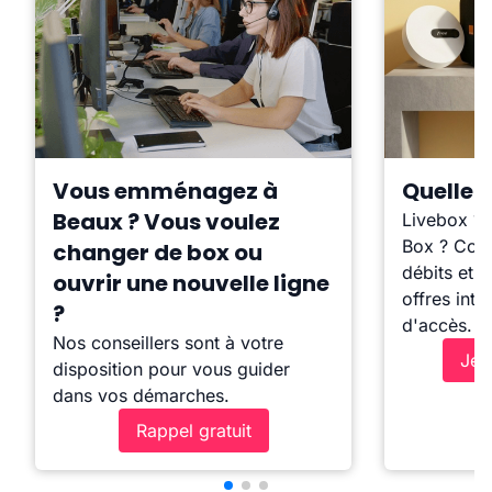
Vous emménagez à
Quelle b
Beaux ? Vous voulez
Livebox ?
Box ? Comp
changer de box ou
débits et l
ouvrir une nouvelle ligne
offres inte
?
d'accès.
Nos conseillers sont à votre
Je 
disposition pour vous guider
dans vos démarches.
Rappel gratuit