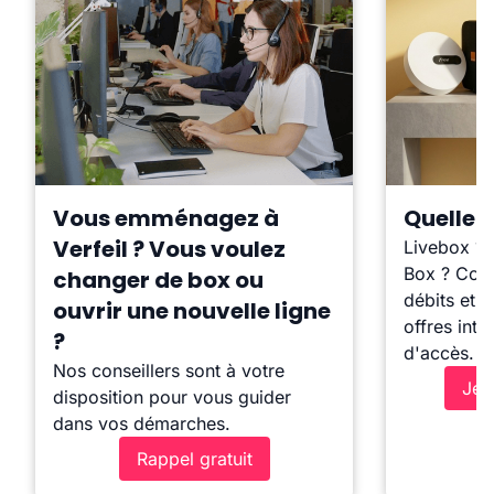
Vous emménagez à
Quelle b
Verfeil ? Vous voulez
Livebox ?
Box ? Comp
changer de box ou
débits et l
ouvrir une nouvelle ligne
offres inte
?
d'accès.
Nos conseillers sont à votre
Je 
disposition pour vous guider
dans vos démarches.
Rappel gratuit