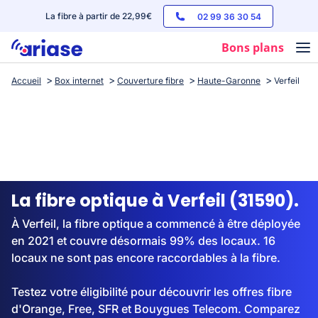
La fibre à partir de 22,99€
02 99 36 30 54
Bons plans
Accueil
Box internet
Couverture fibre
Haute-Garonne
Verfeil
Box internet
Forfaits mobile
Téléphones
Streaming
La fibre optique à Verfeil (31590).
À Verfeil, la fibre optique a commencé à être déployée
en 2021 et couvre désormais 99% des locaux. 16
locaux ne sont pas encore raccordables à la fibre.
Testez votre éligibilité pour découvrir les offres fibre
d'Orange, Free, SFR et Bouygues Telecom. Comparez