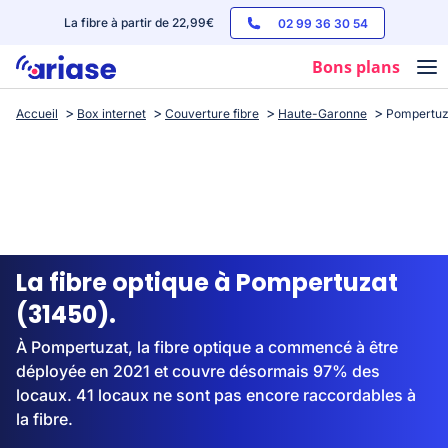
La fibre à partir de 22,99€
02 99 36 30 54
Bons plans
Accueil
Box internet
Couverture fibre
Haute-Garonne
Pompertuz
Box internet
Forfaits mobile
Téléphones
Streaming
La fibre optique à Pompertuzat
(31450).
À Pompertuzat, la fibre optique a commencé à être
déployée en 2021 et couvre désormais 97% des
locaux. 41 locaux ne sont pas encore raccordables à
la fibre.