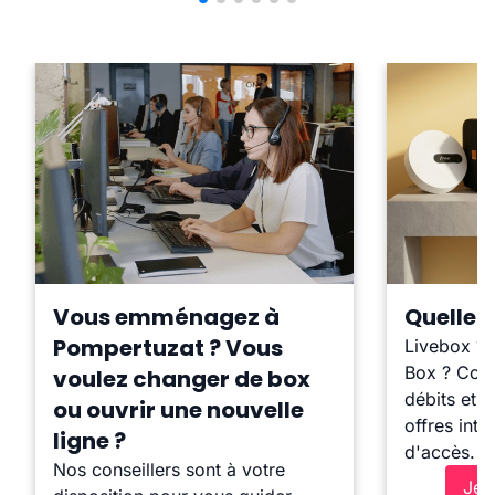
Vous emménagez à
Quelle b
Pompertuzat ? Vous
Livebox ?
Box ? Comp
voulez changer de box
débits et l
ou ouvrir une nouvelle
offres inte
ligne ?
d'accès.
Nos conseillers sont à votre
Je 