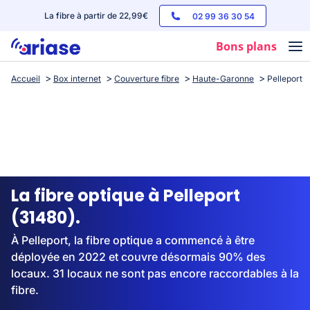
La fibre à partir de 22,99€
02 99 36 30 54
Bons plans
Accueil
Box internet
Couverture fibre
Haute-Garonne
Pelleport
Box internet
Forfaits mobile
Téléphones
Streaming
La fibre optique à Pelleport
(31480).
À Pelleport, la fibre optique a commencé à être
déployée en 2022 et couvre désormais 90% des
locaux. 31 locaux ne sont pas encore raccordables à la
fibre.