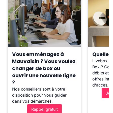
Vous emménagez à
Quelle b
Mauvaisin ? Vous voulez
Livebox ?
Box ? Comp
changer de box ou
débits et l
ouvrir une nouvelle ligne
offres inte
?
d'accès.
Nos conseillers sont à votre
Je 
disposition pour vous guider
dans vos démarches.
Rappel gratuit