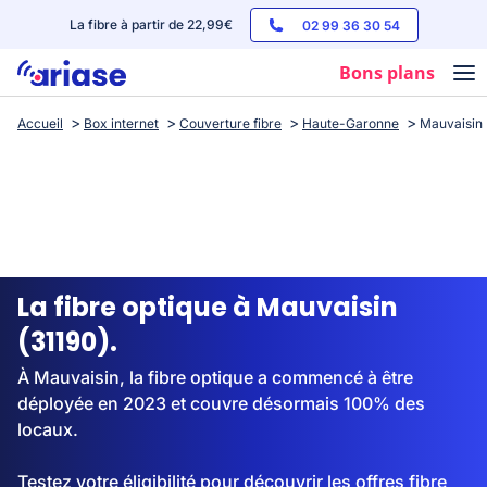
La fibre à partir de 22,99€
02 99 36 30 54
Bons plans
Accueil
Box internet
Couverture fibre
Haute-Garonne
Mauvaisin
Box internet
Forfaits mobile
Téléphones
Streaming
La fibre optique à Mauvaisin
(31190).
À Mauvaisin, la fibre optique a commencé à être
déployée en 2023 et couvre désormais 100% des
locaux.
Testez votre éligibilité pour découvrir les offres fibre