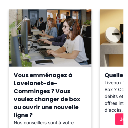
Vous emménagez à
Quelle b
Lavelanet-de-
Livebox ?
Box ? Comp
Comminges ? Vous
débits et l
voulez changer de box
offres inte
ou ouvrir une nouvelle
d'accès.
ligne ?
Je 
Nos conseillers sont à votre