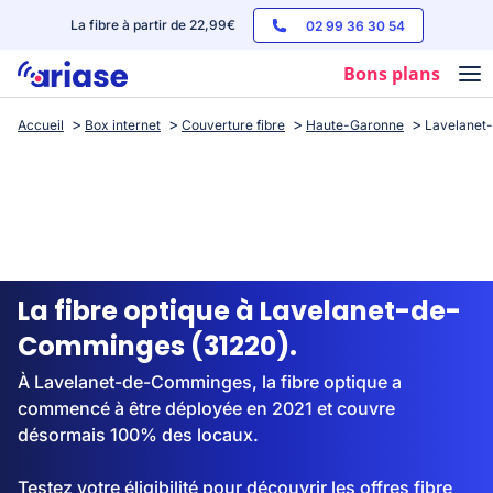
La fibre à partir de 22,99€
02 99 36 30 54
Bons plans
Accueil
Box internet
Couverture fibre
Haute-Garonne
Lavelanet
Box internet
Forfaits mobile
Téléphones
Streaming
La fibre optique à Lavelanet-de-
Comminges (31220).
À Lavelanet-de-Comminges, la fibre optique a
commencé à être déployée en 2021 et couvre
désormais 100% des locaux.
Testez votre éligibilité pour découvrir les offres fibre