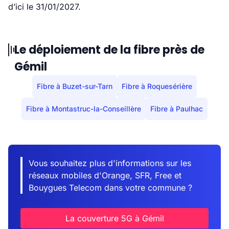
d’ici le 31/01/2027.
Le déploiement de la fibre près de
Gémil
Fibre à Buzet-sur-Tarn
Fibre à Roquesérière
Fibre à Montastruc-la-Conseillère
Fibre à Paulhac
Vous souhaitez plus d'informations sur les
réseaux mobiles d'Orange, SFR, Free et
Bouygues Telecom dans votre commune ?
La couverture 5G à Gémil