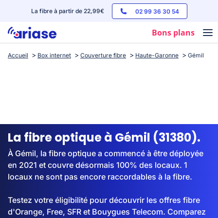
La fibre à partir de 22,99€
02 99 36 30 54
Bons plans
Accueil
Box internet
Couverture fibre
Haute-Garonne
Gémil
Box internet
Forfaits mobile
Téléphones
Streaming
La fibre optique à Gémil (31380).
À Gémil, la fibre optique a commencé à être déployée
en 2021 et couvre désormais 100% des locaux. 1
locaux ne sont pas encore raccordables à la fibre.
Testez votre éligibilité pour découvrir les offres fibre
d'Orange, Free, SFR et Bouygues Telecom. Comparez