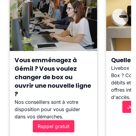
Vous emménagez à
Quelle b
Gémil ? Vous voulez
Livebox ?
Box ? Comp
changer de box ou
débits et l
ouvrir une nouvelle ligne
offres inte
?
d'accès.
Nos conseillers sont à votre
Je 
disposition pour vous guider
dans vos démarches.
Rappel gratuit