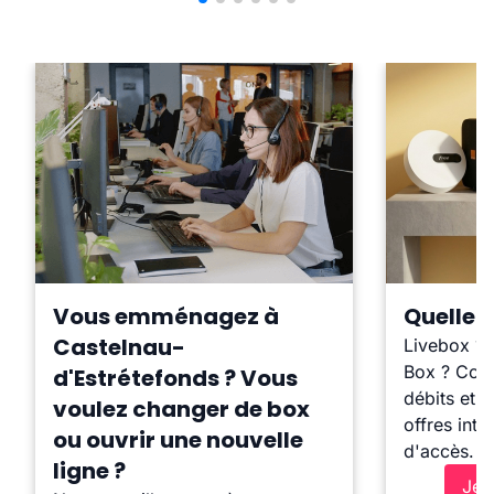
Vous emménagez à
Quelle b
Castelnau-
Livebox ?
Box ? Comp
d'Estrétefonds ? Vous
débits et l
voulez changer de box
offres inte
ou ouvrir une nouvelle
d'accès.
ligne ?
Je 