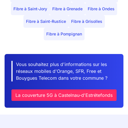
Fibre à Saint-Jory
Fibre à Grenade
Fibre à Ondes
Fibre à Saint-Rustice
Fibre à Grisolles
Fibre à Pompignan
Vous souhaitez plus d'informations sur les
réseaux mobiles d'Orange, SFR, Free et
Bouygues Telecom dans votre commune ?
La couverture 5G à Castelnau-d'Estrétefonds