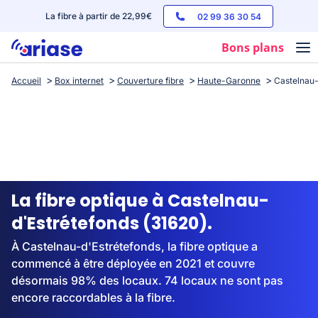
La fibre à partir de 22,99€
02 99 36 30 54
Bons plans
Accueil
Box internet
Couverture fibre
Haute-Garonne
Castelnau-
Box internet
Forfaits mobile
Téléphones
Streaming
La fibre optique à Castelnau-
d'Estrétefonds (31620).
À Castelnau-d'Estrétefonds, la fibre optique a
commencé à être déployée en 2021 et couvre
désormais 98% des locaux. 74 locaux ne sont pas
encore raccordables à la fibre.