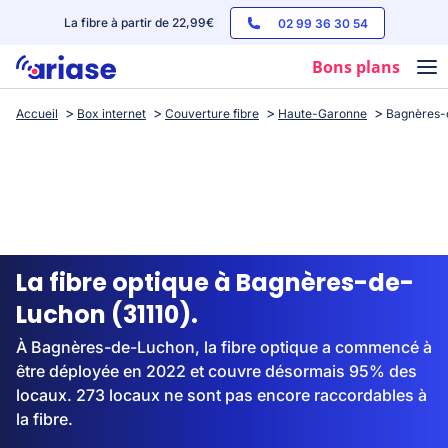
La fibre à partir de 22,99€
02 99 36 30 54
Bons plans
Accueil
Box internet
Couverture fibre
Haute-Garonne
Bagnères-
Box internet
Forfaits mobile
Téléphones
Streaming
La fibre optique à Bagnères-de-
Luchon (31110).
À Bagnères-de-Luchon, la fibre optique a commencé à
être déployée en 2022 et couvre désormais 95% des
locaux. 273 locaux ne sont pas encore raccordables à
la fibre.