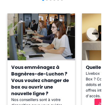
Vous emménagez à
Quelle b
Bagnères-de-Luchon ?
Livebox ?
Box ? Comp
Vous voulez changer de
débits et l
box ou ouvrir une
offres inte
nouvelle ligne ?
d'accès.
Nos conseillers sont à votre
Je 