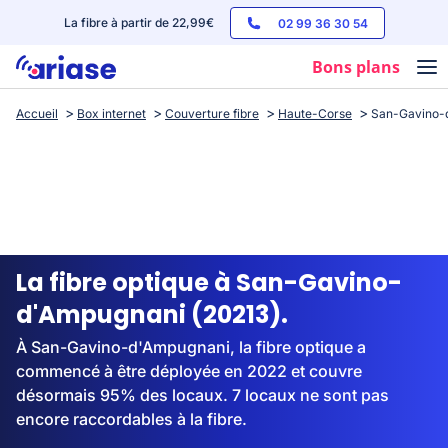
La fibre à partir de 22,99€
02 99 36 30 54
Bons plans
Accueil
Box internet
Couverture fibre
Haute-Corse
San-Gavino-
Box internet
Forfaits mobile
Téléphones
Streaming
La fibre optique à San-Gavino-
d'Ampugnani (20213).
À San-Gavino-d'Ampugnani, la fibre optique a
commencé à être déployée en 2022 et couvre
désormais 95% des locaux. 7 locaux ne sont pas
encore raccordables à la fibre.