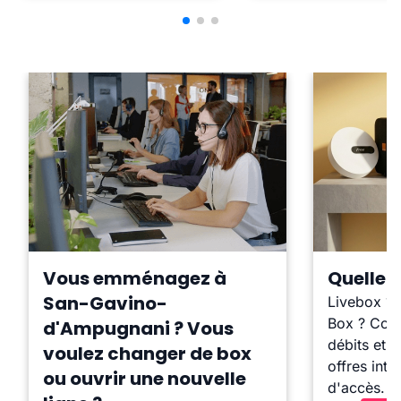
Vous emménagez à
Quelle b
San-Gavino-
Livebox ?
Box ? Comp
d'Ampugnani ? Vous
débits et l
voulez changer de box
offres inte
ou ouvrir une nouvelle
d'accès.