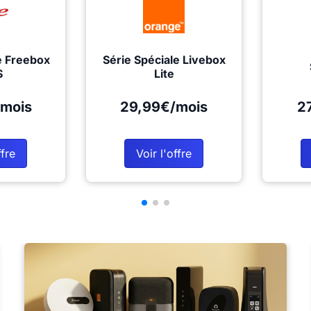
e Freebox
Série Spéciale Livebox
S
Lite
mois
29,99€/mois
2
ffre
Voir l'offre