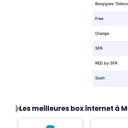
Bouygues Telec
Free
Orange
SFR
RED by SFR
Sosh
Les meilleures box internet à 