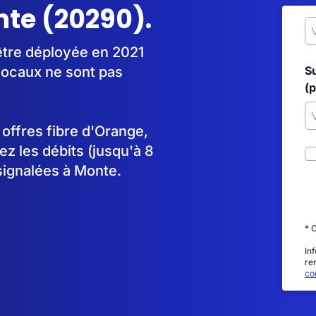
nte (20290).
être déployée en 2021
locaux ne sont pas
S
(p
s offres fibre d'Orange,
 les débits (jusqu'à 8
signalées à Monte.
* 
In
re
con