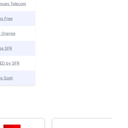
uygues Telecom
res Free
es Orange
res SFR
 RED by SFR
res Sosh