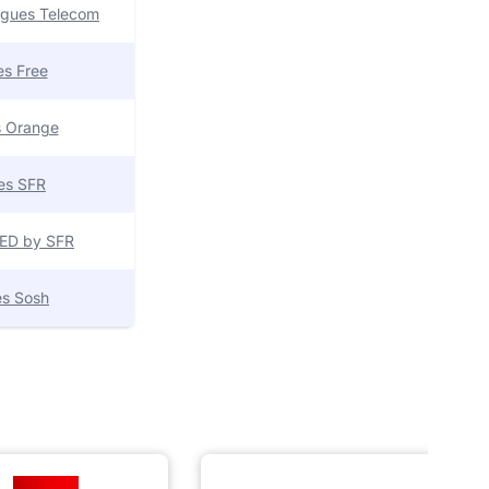
uygues Telecom
res Free
es Orange
res SFR
 RED by SFR
res Sosh