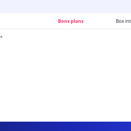
Bons plans
Box in
la