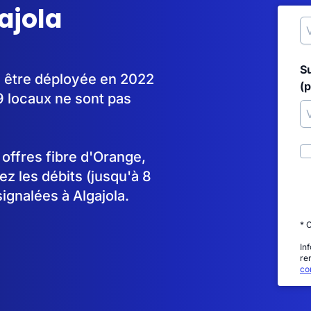
ajola
S
à être déployée en 2022
(p
 locaux ne sont pas
s offres fibre d'Orange,
 les débits (jusqu'à 8
ignalées à Algajola.
* 
In
re
con