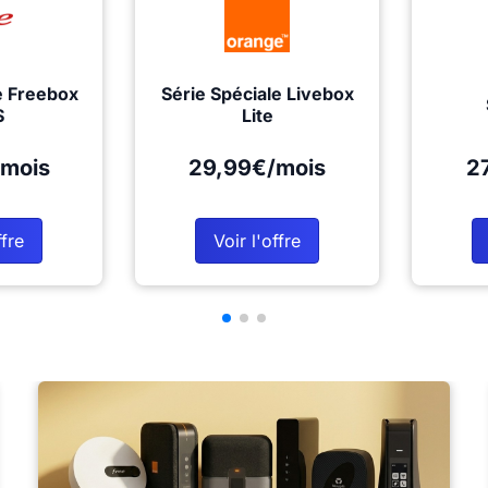
e Freebox
Série Spéciale Livebox
S
Lite
mois
29,99€/mois
2
ffre
Voir l'offre