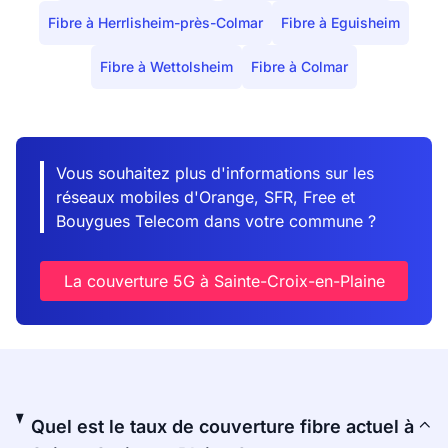
Fibre à Herrlisheim-près-Colmar
Fibre à Eguisheim
Fibre à Wettolsheim
Fibre à Colmar
Vous souhaitez plus d'informations sur les
réseaux mobiles d'Orange, SFR, Free et
Bouygues Telecom dans votre commune ?
La couverture 5G à Sainte-Croix-en-Plaine
Quel est le taux de couverture fibre actuel à