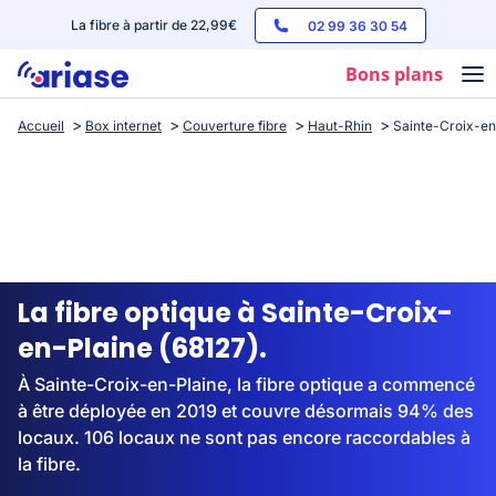
La fibre à partir de 22,99€
02 99 36 30 54
Bons plans
Accueil
Box internet
Couverture fibre
Haut-Rhin
Sainte-Croix-en
Box internet
Forfaits mobile
Téléphones
Streaming
La fibre optique à Sainte-Croix-
en-Plaine (68127).
À Sainte-Croix-en-Plaine, la fibre optique a commencé
à être déployée en 2019 et couvre désormais 94% des
locaux. 106 locaux ne sont pas encore raccordables à
la fibre.