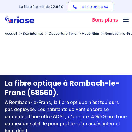
La fibre à partir de 22,99€
02 99 36 30 54
Bons plans
Accueil
Box internet
Couverture fibre
Haut-Rhin
Rombach-le-Fr
Box internet
Forfaits mobile
Téléphones
Streaming
La fibre optique à Rombach-le-
Franc (68660).
À Rombach-le-Franc, la fibre optique n’est toujours
pas déployée. Les habitants doivent encore se
contenter d’une offre ADSL, d’une box 4G/5G ou d’une
connexion satellite pour profiter d’un accès internet
haut débit.