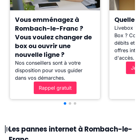
Vous emménagez à
Quelle b
Rombach-le-Franc ?
Livebox ?
Box ? Comp
Vous voulez changer de
débits et l
box ou ouvrir une
offres inte
nouvelle ligne ?
d'accès.
Nos conseillers sont à votre
Je 
disposition pour vous guider
dans vos démarches.
Rappel gratuit
Les pannes internet à Rombach-le-
Franc