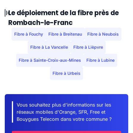
Le déploiement de la fibre près de
Rombach-le-Franc
Fibre à Fouchy
Fibre à Breitenau
Fibre à Neubois
Fibre à La Vancelle
Fibre à Lièpvre
Fibre à Sainte-Croix-aux-Mines
Fibre à Lubine
Fibre à Urbeis
Vous souhaitez plus d'informations sur les
réseaux mobiles d'Orange, SFR, Free et
Bouygues Telecom dans votre commune ?