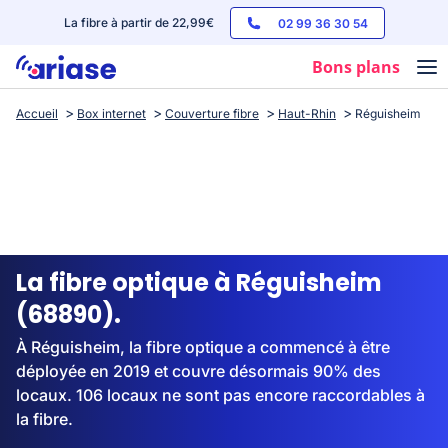
La fibre à partir de 22,99€
02 99 36 30 54
Bons plans
Accueil
Box internet
Couverture fibre
Haut-Rhin
Réguisheim
Box internet
Forfaits mobile
Téléphones
Streaming
La fibre optique à Réguisheim
(68890).
À Réguisheim, la fibre optique a commencé à être
déployée en 2019 et couvre désormais 90% des
locaux. 106 locaux ne sont pas encore raccordables à
la fibre.