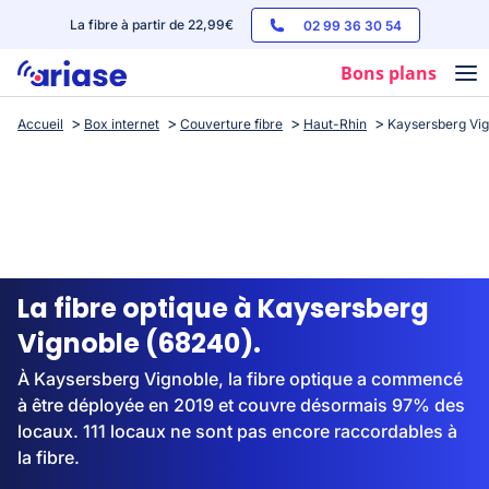
La fibre à partir de 22,99€
02 99 36 30 54
Bons plans
Accueil
Box internet
Couverture fibre
Haut-Rhin
Kaysersberg Vig
Box internet
Forfaits mobile
Téléphones
Streaming
La fibre optique à Kaysersberg
Vignoble (68240).
À Kaysersberg Vignoble, la fibre optique a commencé
à être déployée en 2019 et couvre désormais 97% des
locaux. 111 locaux ne sont pas encore raccordables à
la fibre.