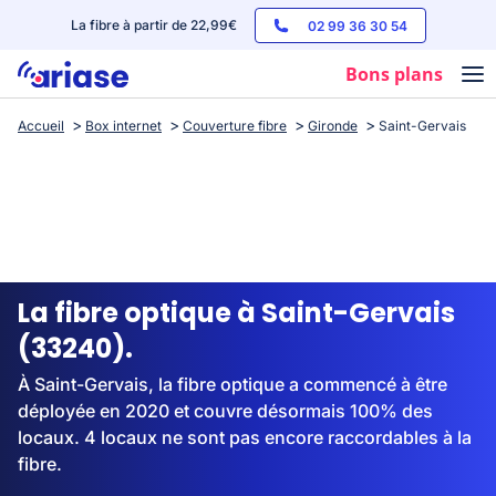
La fibre à partir de 22,99€
02 99 36 30 54
Bons plans
Accueil
Box internet
Couverture fibre
Gironde
Saint-Gervais
Box internet
Forfaits mobile
Téléphones
Streaming
La fibre optique à Saint-Gervais
(33240).
À Saint-Gervais, la fibre optique a commencé à être
déployée en 2020 et couvre désormais 100% des
locaux. 4 locaux ne sont pas encore raccordables à la
fibre.