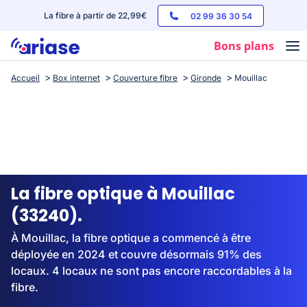
La fibre à partir de 22,99€
02 99 36 30 54
Bons plans
Accueil
Box internet
Couverture fibre
Gironde
Mouillac
Box internet
Forfaits mobile
Téléphones
Streaming
La fibre optique à Mouillac
(33240).
À Mouillac, la fibre optique a commencé à être
déployée en 2024 et couvre désormais 91% des
locaux. 4 locaux ne sont pas encore raccordables à la
fibre.