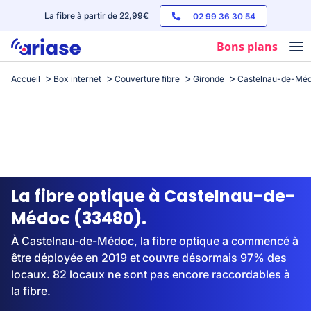
La fibre à partir de 22,99€
02 99 36 30 54
Bons plans
Accueil
Box internet
Couverture fibre
Gironde
Castelnau-de-Mé
Box internet
Forfaits mobile
Téléphones
Streaming
La fibre optique à Castelnau-de-
Médoc (33480).
À Castelnau-de-Médoc, la fibre optique a commencé à
être déployée en 2019 et couvre désormais 97% des
locaux. 82 locaux ne sont pas encore raccordables à
la fibre.