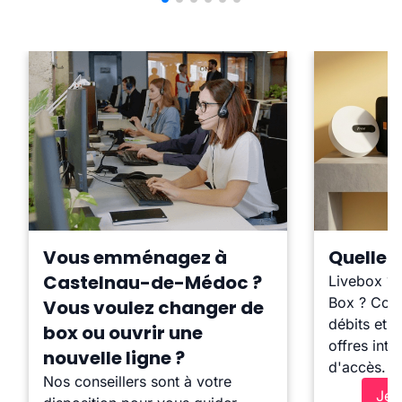
Vous emménagez à
Quelle b
Castelnau-de-Médoc ?
Livebox ?
Box ? Comp
Vous voulez changer de
débits et l
box ou ouvrir une
offres inte
nouvelle ligne ?
d'accès.
Nos conseillers sont à votre
Je 