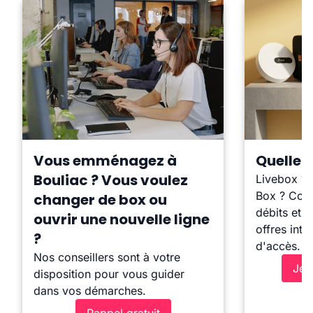
Vous emménagez à
Quelle b
Bouliac ? Vous voulez
Livebox ?
Box ? Comp
changer de box ou
débits et l
ouvrir une nouvelle ligne
offres inte
?
d'accès.
Nos conseillers sont à votre
Je 
disposition pour vous guider
dans vos démarches.