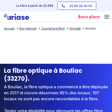
La fibre à partir de 22,99€
02 99 36 30 54
Bons plans
Accueil
Box internet
Couverture fibre
Gironde
Bouliac
Box internet
Forfaits mobile
Téléphones
Streaming
La fibre optique à Bouliac
(33270).
À Bouliac, la fibre optique a commencé à être déployée
en 2017 et couvre désormais 95% des locaux. 107
locaux ne sont pas encore raccordables à la fibre.
Testez votre éligibilité pour découvrir les offres fibre