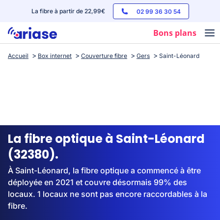
La fibre à partir de 22,99€
02 99 36 30 54
Bons plans
Accueil
Box internet
Couverture fibre
Gers
Saint-Léonard
Box internet
Forfaits mobile
Téléphones
Streaming
La fibre optique à Saint-Léonard
(32380).
À Saint-Léonard, la fibre optique a commencé à être
déployée en 2021 et couvre désormais 99% des
locaux. 1 locaux ne sont pas encore raccordables à la
fibre.