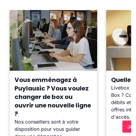
Vous emménagez à
Quelle b
Puylausic ? Vous voulez
Livebox ?
Box ? Comp
changer de box ou
débits et l
ouvrir une nouvelle ligne
offres inte
?
d'accès.
Nos conseillers sont à votre
Je 
disposition pour vous guider