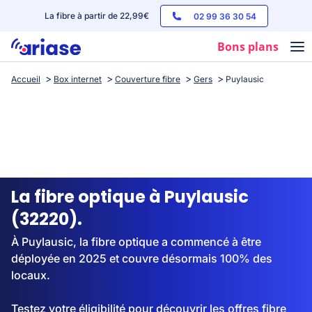
La fibre à partir de 22,99€
02 99 36 30 54
Bons plans
Accueil
Box internet
Couverture fibre
Gers
Puylausic
Box internet
Forfaits mobile
Téléphones
Streaming
La fibre optique à Puylausic
(32220).
À Puylausic, la fibre optique a commencé à être
déployée en 2025 et couvre désormais 100% des
locaux.
Testez votre éligibilité pour découvrir les offres fibre