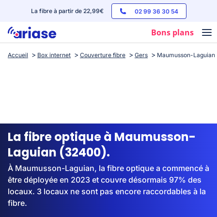
La fibre à partir de 22,99€
02 99 36 30 54
Bons plans
Accueil
Box internet
Couverture fibre
Gers
Maumusson-Laguian
Box internet
Forfaits mobile
Téléphones
Streaming
La fibre optique à Maumusson-
Laguian (32400).
À Maumusson-Laguian, la fibre optique a commencé à
être déployée en 2023 et couvre désormais 97% des
locaux. 3 locaux ne sont pas encore raccordables à la
fibre.