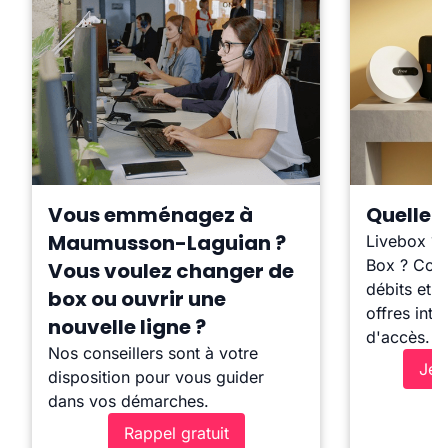
Vous emménagez à
Quelle b
Maumusson-Laguian ?
Livebox ?
Box ? Comp
Vous voulez changer de
débits et l
box ou ouvrir une
offres inte
nouvelle ligne ?
d'accès.
Nos conseillers sont à votre
Je 
disposition pour vous guider
dans vos démarches.
Rappel gratuit