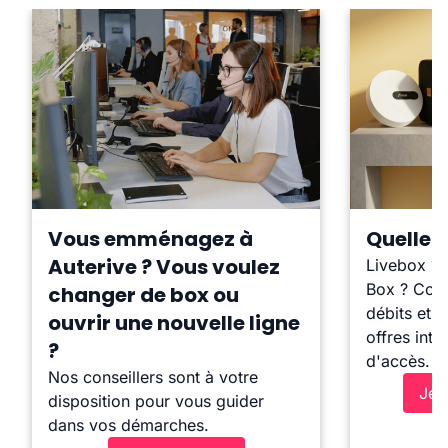
Vous emménagez à
Quelle b
Auterive ? Vous voulez
Livebox ?
Box ? Comp
changer de box ou
débits et l
ouvrir une nouvelle ligne
offres inte
?
d'accès.
Nos conseillers sont à votre
Je 
disposition pour vous guider
dans vos démarches.