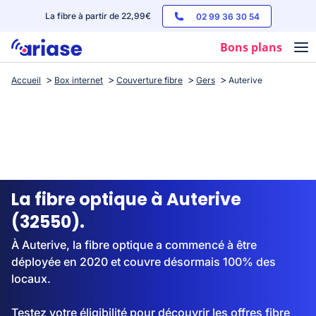
La fibre à partir de 22,99€
02 99 36 30 54
Bons plans
Accueil
Box internet
Couverture fibre
Gers
Auterive
Box internet
Forfaits mobile
Téléphones
Streaming
La fibre optique à Auterive
(32550).
À Auterive, la fibre optique a commencé à être
déployée en 2020 et couvre désormais 100% des
locaux.
Testez votre éligibilité pour découvrir les offres fibre