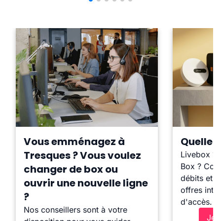
Vous emménagez à
Quelle b
Tresques ? Vous voulez
Livebox ?
Box ? Comp
changer de box ou
débits et l
ouvrir une nouvelle ligne
offres inte
?
d'accès.
Nos conseillers sont à votre
Je 