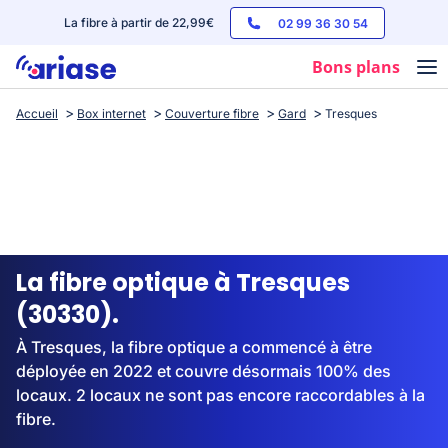
La fibre à partir de 22,99€
02 99 36 30 54
Bons plans
Accueil
Box internet
Couverture fibre
Gard
Tresques
Box internet
Forfaits mobile
Téléphones
Streaming
La fibre optique à Tresques
(30330).
À Tresques, la fibre optique a commencé à être
déployée en 2022 et couvre désormais 100% des
locaux. 2 locaux ne sont pas encore raccordables à la
fibre.