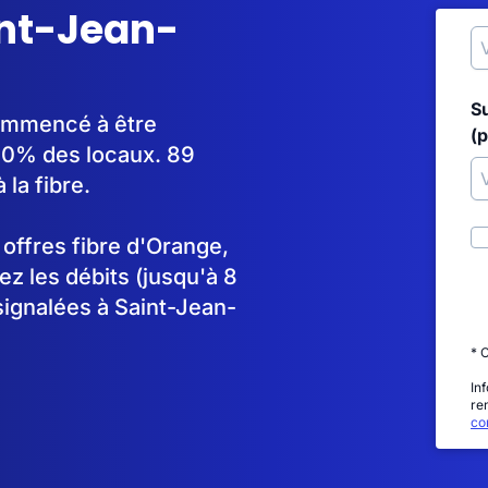
int-Jean-
S
commencé à être
(p
90% des locaux. 89
la fibre.
s offres fibre d'Orange,
 les débits (jusqu'à 8
signalées à Saint-Jean-
* 
In
re
con