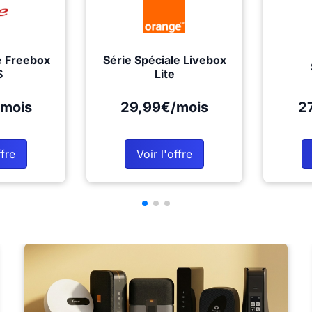
e Freebox
Série Spéciale Livebox
S
Lite
mois
29,99€/mois
2
ffre
Voir l'offre