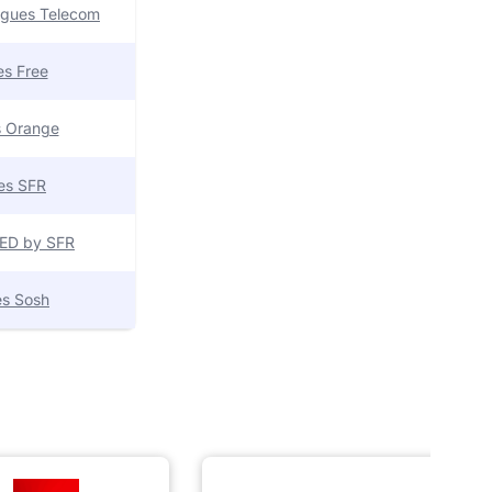
uygues Telecom
res Free
es Orange
res SFR
 RED by SFR
res Sosh