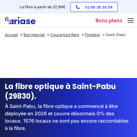
La fibre à partir de 22,99€
02 99 36 30 54
Bons plans
Accueil
Box internet
Couverture fibre
Finistère
Saint-Pabu
Box internet
Forfaits mobile
Téléphones
Streaming
La fibre optique à Saint-Pabu
(29830).
À Saint-Pabu, la fibre optique a commencé à être
déployée en 2026 et couvre désormais 0% des
locaux. 1576 locaux ne sont pas encore raccordables
à la fibre.