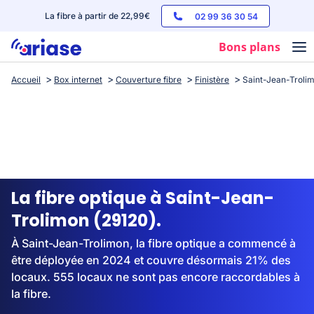
La fibre à partir de 22,99€
02 99 36 30 54
Bons plans
Accueil
Box internet
Couverture fibre
Finistère
Saint-Jean-Troli
Box internet
Forfaits mobile
Téléphones
Streaming
La fibre optique à Saint-Jean-
Trolimon (29120).
À Saint-Jean-Trolimon, la fibre optique a commencé à
être déployée en 2024 et couvre désormais 21% des
locaux. 555 locaux ne sont pas encore raccordables à
la fibre.