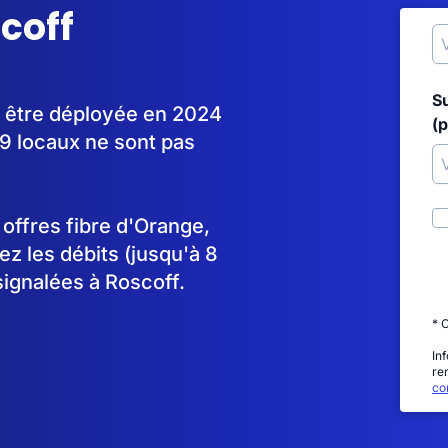
scoff
S
à être déployée en 2024
(p
9 locaux ne sont pas
s offres fibre d'Orange,
 les débits (jusqu'à 8
signalées à Roscoff.
* 
In
re
con