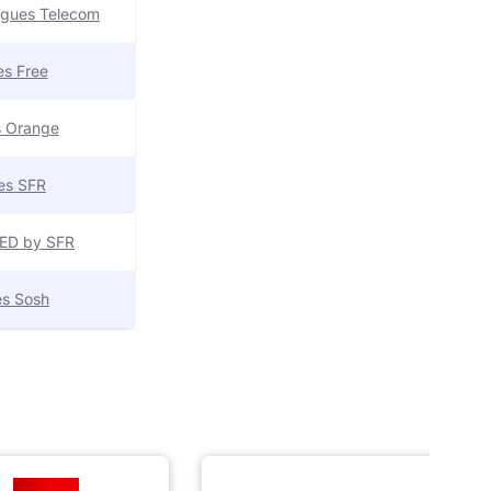
uygues Telecom
res Free
es Orange
res SFR
 RED by SFR
res Sosh