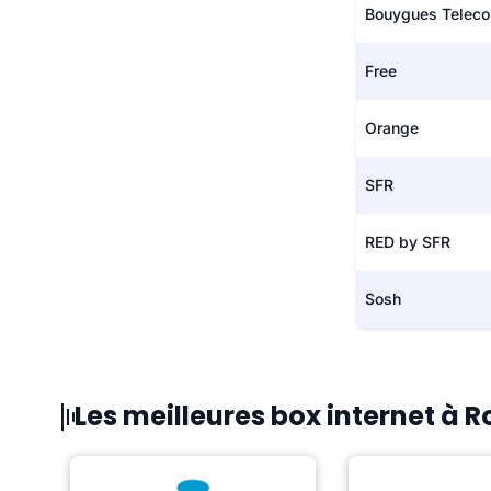
Bouygues Telec
Free
Orange
SFR
RED by SFR
Sosh
Les meilleures box internet à R