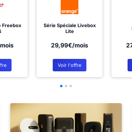
e Freebox
Série Spéciale Livebox
S
Lite
mois
29,99€/mois
2
ffre
Voir l'offre